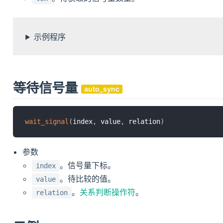
示例程序
等待信号量
auto_sync
wait_signal
(
index
,
 value
,
 relation
)
参数
。信号量下标。
index
。待比较的值。
value
。
关系判断操作符
。
relation