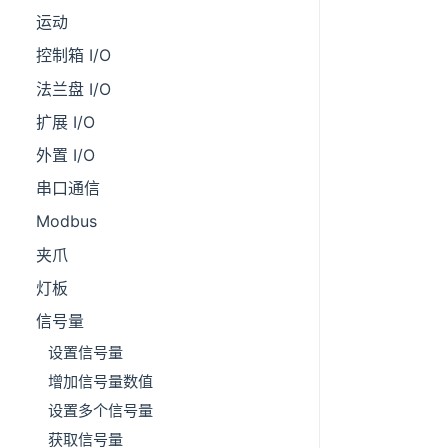
运动
控制箱 I/O
法兰盘 I/O
扩展 I/O
外置 I/O
串口通信
Modbus
夹爪
灯板
信号量
设置信号量
增加信号量数值
设置多个信号量
获取信号量