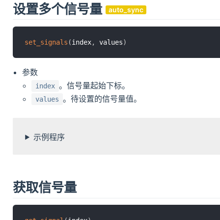
设置多个信号量
auto_sync
set_signals
(
index
,
 values
)
参数
。信号量起始下标。
index
。待设置的信号量值。
values
示例程序
获取信号量