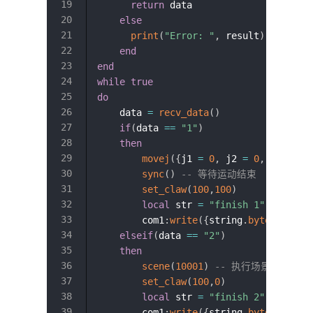
return
 data

else
print
(
"Error: "
,
 result
)
end
end
while
true
do
    data 
=
recv_data
(
)
if
(
data 
==
"1"
)
then
movej
(
{
j1 
=
0
,
 j2 
=
0
,
 j3 
=
0
,
sync
(
)
-- 等待运动结束
set_claw
(
100
,
100
)
local
 str 
=
"finish 1"
        com1
:
write
(
{
string
.
byte
(
str
,
1
elseif
(
data 
==
"2"
)
then
scene
(
10001
)
-- 执行场景
set_claw
(
100
,
0
)
local
 str 
=
"finish 2"
        com1
:
write
(
{
string
.
byte
(
str
,
1