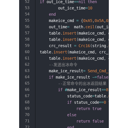
if
 out_ice_time
==
nil
then
        out_ice_time
=
10
end
    makeice_cmd 
=
{
0xA5
,
0x5A
,
0x01
,
0x02
    out_time
=
  math
.
ceil
(
out_ice_time
)
    table
.
insert
(
makeice_cmd
,
 out_time
    table
.
insert
(
makeice_cmd
,
 out_time
    crc_result 
=
Crc16
(
string
.
char
(
tab
table
.
insert
(
makeice_cmd
,
 crc_result
>>
    table
.
insert
(
makeice_cmd
,
 crc_resu
--发送出冰命令
    make_ice_result
=
Send_Cmd_to_com
(
m
if
 make_ice_result 
~=
false
then
--正常命令的出冰返回结果
if
#
make_ice_result
==
8
then
            status_code
=
table
.
unpack
(
m
if
 status_code
==
0
then
-
return
true
else
--出
return
false
end