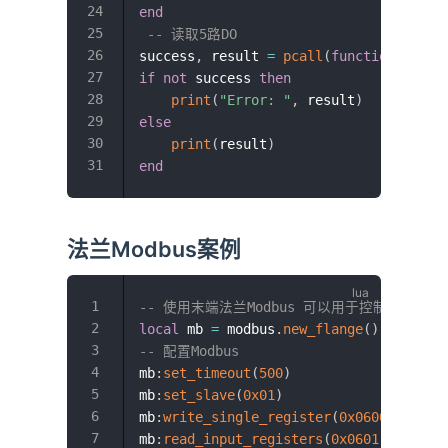
end
-- 读取5路DO
success
,
 result 
=
pcall
(
function
(
)
ret
if
not
 success 
then
print
(
"Error: "
,
 result
)
else
print
(
result
)
end
法兰Modbus案例
-- 使用末端法兰Modbus 可以用于控制夹爪类
local
 mb 
=
 modbus
.
new_flange
(
)
--因为
-- 配置Modbus
mb
:
set_timeout
(
500
)
mb
:
set_slave
(
0x01
)
mb
:
write_single_register
(
0x0600
,
0x003
mb
:
read_input_registers
(
0x0601
,
0x0064