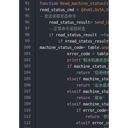
function
Read_machine_status
(
)
read_status_cmd 
=
{
0xA5
,
0x5A
,
0x01
,
0x01
--发送读取状态命令
    read_status_result
=
Send_Cmd_to_co
--正常命令返回状态
if
 read_status_result 
~=
false
then
if
#
read_status_result
==
8
then
machine_status_code
=
 table
.
unpack
(
read
            error_code 
=
 table
.
unpack
(
print
(
'制冰机器状态码:'
,
 mac
if
 machine_status_code
==
2
return
'空闲待机'
elseif
 machine_status_code
return
'出冰或出水中'
elseif
 machine_status_code
return
'排冰'
elseif
 machine_status_code
if
 error_code
==
1
then
return
'供水不足'
elseif
 error_code
==
2
t