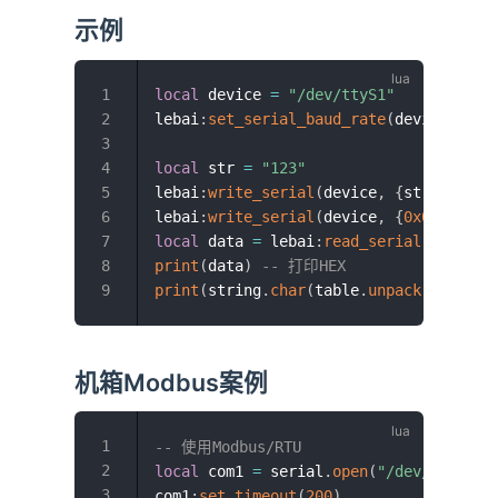
示例
local
 device 
=
"/dev/ttyS1"
lebai
:
set_serial_baud_rate
(
device
,
960
local
 str 
=
"123"
lebai
:
write_serial
(
device
,
{
string
.
byt
lebai
:
write_serial
(
device
,
{
0x01
,
0x02
local
 data 
=
 lebai
:
read_serial
(
device
)
print
(
data
)
-- 打印HEX
print
(
string
.
char
(
table
.
unpack
(
data
)
)
)
机箱Modbus案例
-- 使用Modbus/RTU
local
 com1 
=
 serial
.
open
(
"/dev/ttyS1"
)
com1
:
set_timeout
(
200
)