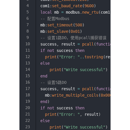
com1
:
set_baud_rate
(
9600
)
local
 mb 
=
 modbus
.
new_rtu
(
com1
)
-- 配置Modbus
mb
:
set_timeout
(
500
)
mb
:
set_slave
(
0x01
)
-- 设置1路DO，使用pcall捕获错误
success
,
 result 
=
pcall
(
function
(
)
 mb
:
if
not
 success 
then
print
(
"Error: "
..
tostring
(
result
)
)
else
print
(
"Write successful"
)
end
-- 设置5路DO 
success
,
 result 
=
pcall
(
function
(
)
  mb
:
write_multiple_coils
(
0x0000
,
{
tru
end
)
if
not
 success 
then
print
(
"Error: "
,
 result
)
else
print
(
"Write successful"
)