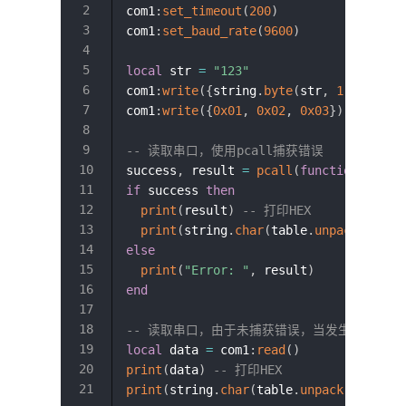
com1
:
set_timeout
(
200
)
com1
:
set_baud_rate
(
9600
)
local
 str 
=
"123"
com1
:
write
(
{
string
.
byte
(
str
,
1
,
#
str
)
}
com1
:
write
(
{
0x01
,
0x02
,
0x03
}
)
-- 发送H
-- 读取串口，使用pcall捕获错误
success
,
 result 
=
pcall
(
function
(
)
ret
if
 success 
then
print
(
result
)
-- 打印HEX
print
(
string
.
char
(
table
.
unpack
(
resul
else
print
(
"Error: "
,
 result
)
end
-- 读取串口，由于未捕获错误，当发生错误时，
local
 data 
=
 com1
:
read
(
)
print
(
data
)
-- 打印HEX
print
(
string
.
char
(
table
.
unpack
(
data
)
)
)