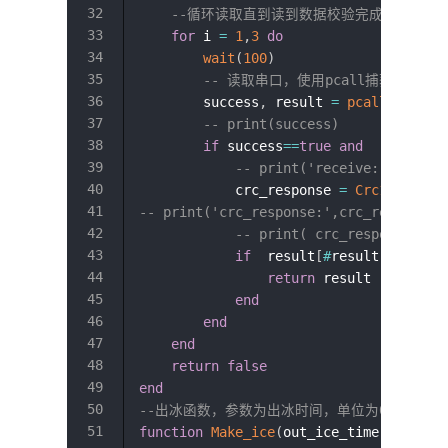
--循环读取直到读到数据校验完成返回数据，
for
 i 
=
1
,
3
do
wait
(
100
)
-- 读取串口，使用pcall捕获错误
        success
,
 result 
=
pcall
(
functi
-- print(success)
if
 success
==
true
and
  result
~=
-- print('receive:',resul
            crc_response 
=
Crc16
(
strin
-- print('crc_response:',crc_response)
-- print( crc_response>>8 
if
  result
[
#
result
-
1
]
crc_r
return
 result

end
end
end
return
false
end
--出冰函数，参数为出冰时间，单位为0.1秒，例
function
Make_ice
(
out_ice_time
)