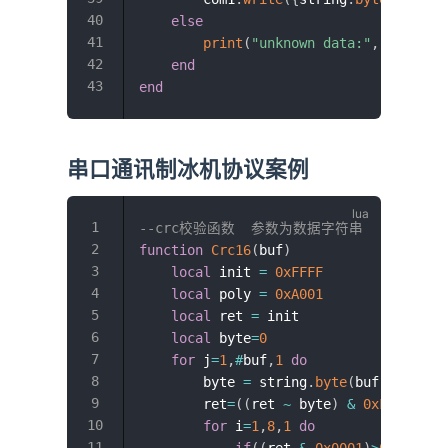
else
print
(
"unknown data:"
,
 data
)
end
end
串口通讯制冰机协议案例
--crc校验函数  参数为数据字符串
function
Crc16
(
buf
)
local
 init 
=
0xFFFF
local
 poly 
=
0xA001
local
 ret 
=
 init

local
 byte
=
0
for
 j
=
1
,
#
buf
,
1
do
        byte 
=
 string
.
byte
(
buf
,
j
)
        ret
=
(
(
ret 
~
 byte
)
&
0xFFFF
)
for
 i
=
1
,
8
,
1
do
if
(
(
ret 
&
0x0001
)
>
0
)
then