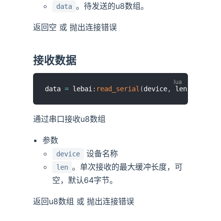
。待发送的u8数组。
data
返回空 或 抛出连接错误
接收数据
data 
=
 lebai
:
read_serial
(
device
,
 len
)
通过串口接收u8数组
参数
设备名称
device
。单次接收的最大缓冲长度，可
len
空，默认64字节。
返回u8数组 或 抛出连接错误