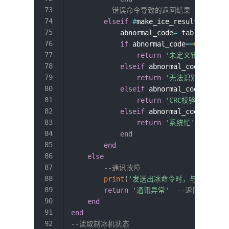
--错误命令导致的返回结果
elseif
#
make_ice_result
==
7
the
            abnormal_code
=
 table
.
unpac
if
 abnormal_code
==
0
then
return
'未定义错误'
elseif
 abnormal_code
==
2
th
return
'无法识别命令'
elseif
 abnormal_code
==
3
t
return
'CRC校验出错'
elseif
 abnormal_code
==
4
t
return
'系统忙'
end
end
else
--通讯故障
print
(
'发送出冰命令时，与制冰机间
return
'通讯异常'
--返回fals
end
end
--读取制冰机状态