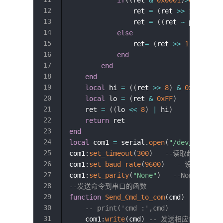
                ret 
=
(
ret 
>>
1
)
                ret 
=
(
(
ret 
~
 poly
)
&
else
                ret
=
(
ret 
>>
1
)
end
end
end
local
 hi 
=
(
(
ret 
>>
8
)
&
0xFF
)
local
 lo 
=
(
ret 
&
0xFF
)
    ret 
=
(
(
lo 
<<
8
)
|
 hi
)
return
end
local
 com1 
=
 serial
.
open
(
"/dev/ttyS0"
)
com1
:
set_timeout
(
300
)
--读取超时时间
com1
:
set_baud_rate
(
9600
)
--设置波特率
com1
:
set_parity
(
"None"
)
--None: 无
--发送命令到串口的函数
function
Send_Cmd_to_com
(
cmd
)
-- print('cmd :',cmd)
    com1
:
write
(
cmd
)
-- 发送相应命令