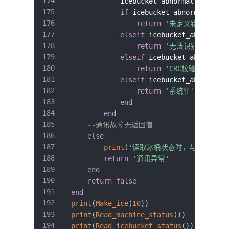
            icebucket_abnormal_code
=
 t
if
 icebucket_abnormal_code
return
'未定义错误'
elseif
 icebucket_abnormal_
return
'无法识别命令'
elseif
 icebucket_abnormal_
return
'CRC校验出错'
elseif
 icebucket_abnormal_
return
'系统忙'
end
end
--通讯故障无返回值
else
print
(
'读取冰桶状态时，与制冰机的
return
'通讯异常'
end
return
false
end
print
(
Make_ice
(
10
)
)
print
(
Read_machine_status
(
)
)
print
(
Read_icebucket_status
(
)
)