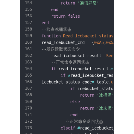
return
'通讯异常'
end
return
false
end
--检查冰桶状态
function
Read_icebucket_status
(
)
read_icebucket_cmd 
=
{
0xA5
,
0x5A
,
0x01
,
0
--发送读取状态命令
    read_icebucket_result
=
Send_Cmd_to
--正常命令返回状态
if
 read_icebucket_result
~=
false
th
if
#
read_icebucket_result
==
8
t
icebucket_status_code
=
 table
.
unpack
(
re
if
 icebucket_status_code
==
return
'冰桶满'
else
return
'冰未满'
end
--非正常命令返回状态
elseif
#
read_icebucket_result
=