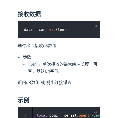
接收数据
data 
=
 com
:
read
(
len
)
通过串口接收u8数组
参数
。单次接收的最大缓冲长度，可
len
空，默认64字节。
返回u8数组 或 抛出连接错误
示例
local
 com1 
=
 serial
.
open
(
"/dev/ttyS1"
)