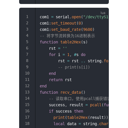
com1 
=
 serial
.
open
(
"/dev/ttyS1"
)
com1
:
set_timeout
(
0
)
com1
:
set_baud_rate
(
9600
)
-- 将字节流转换为16进制表示
function
table2Hex
(
s
)
    rst 
=
''
for
 i 
=
1
,
#
s 
do
        rst 
=
 rst 
..
 string
.
format
(
'0x
-- print(s[i])
end
return
end
function
recv_data
(
)
-- 读取串口，使用pcall捕获错误
    success
,
 result 
=
pcall
(
function
(
)
if
 success 
then
print
(
table2Hex
(
result
)
)
-- 打印
local
 data 
=
 string
.
char
(
table
.
u