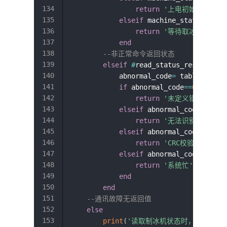
return
'上电初始化中'
elseif
 machine_status_code
return
'等待取冰'
end
--非正常命令返回状态
elseif
#
read_status_result
==
7
            abnormal_code
=
 table
.
unpac
if
 abnormal_code
==
0
then
return
'未定义错误'
elseif
 abnormal_code
==
2
th
return
'无法识别命令'
elseif
 abnormal_code
==
3
t
return
'CRC校验出错'
elseif
 abnormal_code
==
4
t
return
'系统忙'
end
end
--通讯故障无返回值
else
print
(
'读取制冰机状态时，与制冰机