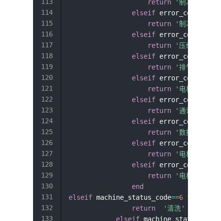
return
'制冰机内部温
elseif
 error_code
==
3
return
'制冰机内部温
elseif
 error_code
==
4
return
'压缩机温度过
elseif
 error_code
==
5
return
'排气孔温度过
elseif
 error_code
==
6
t
return
'电机电流过大
elseif
 error_code
==
7
return
'通讯异常'
elseif
 error_code
==
8
return
'数据存储出错
elseif
 error_code
==
9
return
'电机堵转'
elseif
 error_code
==
10
return
'电机警告'
end
elseif
 machine_status_code
==
6
then
return
'清洗'
elseif
 machine_status_code