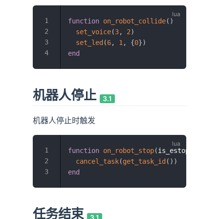
function
on_robot_collide
(
)
set_voice
(
3
,
2
)
set_led
(
6
,
1
,
{
0
}
)
end
机器人停止
3.1
机器人停止时触发
function
on_robot_stop
(
is_estop
)
cancel_task
(
get_task_id
(
)
)
end
任务结束
3.1