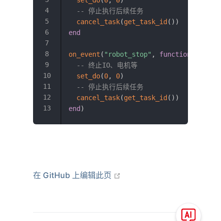
set_do
(
0
,
0
)
-- 停止执行后续任务
cancel_task
(
get_task_id
(
)
)
end
on_event
(
"robot_stop"
,
function
(
is_est
-- 终止IO、电机等
set_do
(
0
,
0
)
-- 停止执行后续任务
cancel_task
(
get_task_id
(
)
)
end
)
在新窗口打开
在 GitHub 上编辑此页