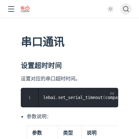
串口通讯
设置超时时间
设置对应的串口超时时间。
lebai
.
set_serial_timeout
(
compath
,
 time
参数说明：
参数
类型
说明