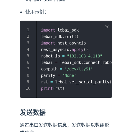
使用示例：
import
 lebai_sdk

lebai_sdk
.
init
(
)
import
 nest_asyncio

nest_asyncio
.
apply
(
)
robot_ip 
=
"192.168.4.118"
lebai 
=
 lebai_sdk
.
connect
(
robot_ip
,
Fa
compath 
=
'/dev/ttyS1'
parity 
=
'None'
rst 
=
 lebai
.
set_serial_parity
(
compath
,
print
(
rst
)
发送数据
通过串口发送数据信息，发送数据以数组形