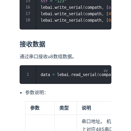
str
=
"123"
lebai
.
write_serial
(
compath
,
[
ord
(
char
)
lebai
.
write_serial
(
compath
,
[
49
,
50
,
5
lebai
.
write_serial
(
compath
,
[
0x31
,
0x3
接收数据
通过串口接收u8数组数据。
data 
=
 lebai
.
read_serial
(
compath
,
len
)
参数说明：
参数
类型
说明
串口地址。 机箱
上对应485串口