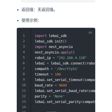
返回值：无返回值。
使用示例：
import
 lebai_sdk

lebai_sdk
.
init
(
)
import
 nest_asyncio

nest_asyncio
.
apply
(
)
robot_ip 
=
"192.168.4.118"
lebai 
=
 lebai_sdk
.
connect
(
robot_ip
,
Fa
compath 
=
'/dev/ttyS1'
timeout 
=
100
lebai
.
set_serial_timeout
(
compath
,
 time
baud_rate 
=
9600
lebai
.
set_serial_baud_rate
(
compath
,
 ba
parity 
=
'None'
lebai
.
set_serial_parity
(
compath
,
 parit