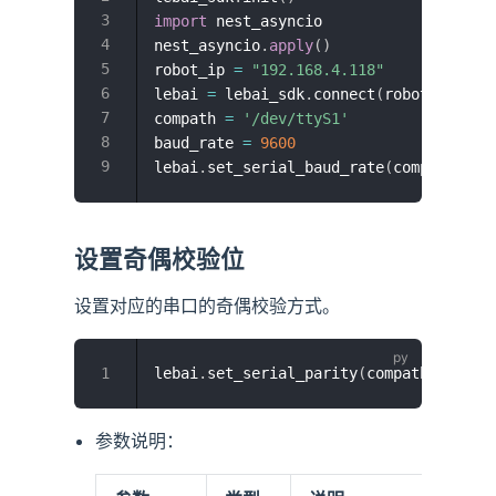
import
 nest_asyncio

nest_asyncio
.
apply
(
)
robot_ip 
=
"192.168.4.118"
lebai 
=
 lebai_sdk
.
connect
(
robot_ip
,
Fa
compath 
=
'/dev/ttyS1'
baud_rate 
=
9600
lebai
.
set_serial_baud_rate
(
compath
,
 ba
设置奇偶校验位
设置对应的串口的奇偶校验方式。
lebai
.
set_serial_parity
(
compath
,
 parit
参数说明：