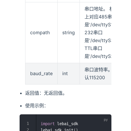
串口地址。 机箱
上对应485串口
是'/dev/ttyS1'，
compath
string
232串口
是'/dev/ttyS3'，
TTL串口
是'/dev/ttyS2'
串口波特率。默
baud_rate
int
认115200
返回值：无返回值。
使用示例：
import
 lebai_sdk

lebai_sdk
.
init
(
)