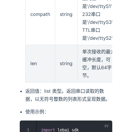
是'/dev/ttyS1'，
compath
string
232串口
是'/dev/ttyS3'，
TTL串口
是'/dev/ttyS2'
单次接收的最大
缓冲长度，可
len
string
空，默认64字
节。
返回值：list 类型。返回串口读取的数
据，以无符号整数的列表形式呈现数据。
使用示例：
import
 lebai_sdk
