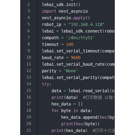
lebai_sdk
.
init
(
)
import
 nest_asyncio

nest_asyncio
.
apply
(
)
robot_ip 
=
"192.168.4.118"
lebai 
=
 lebai_sdk
.
connect
(
robot_ip
,
Fa
compath 
=
'/dev/ttyS1'
timeout 
=
100
lebai
.
set_serial_timeout
(
compath
,
 time
baud_rate 
=
9600
lebai
.
set_serial_baud_rate
(
compath
,
 ba
parity 
=
'None'
lebai
.
set_serial_parity
(
compath
,
 parit
try
:
    data 
=
 lebai
.
read_serial
(
compath
,
3
print
(
data
)
#打印数据 以每个字节对应的A
    hex_data 
=
[
]
for
 byte 
in
 data
:
        hex_data
.
append
(
hex
(
byte
)
)
print
(
hex
(
byte
)
)
print
(
hex_data
)
#打印十六进制形式