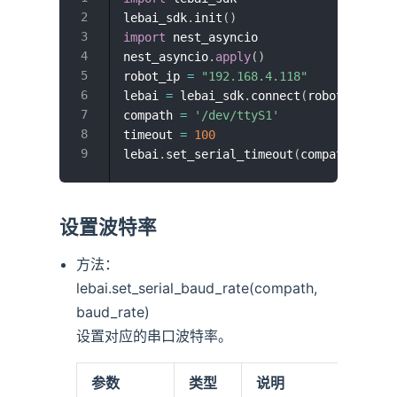
lebai_sdk
.
init
(
)
import
 nest_asyncio

nest_asyncio
.
apply
(
)
robot_ip 
=
"192.168.4.118"
lebai 
=
 lebai_sdk
.
connect
(
robot_ip
,
Fa
compath 
=
'/dev/ttyS1'
timeout 
=
100
lebai
.
set_serial_timeout
(
compath
,
 time
设置波特率
方法：
lebai.set_serial_baud_rate(compath,
baud_rate)
设置对应的串口波特率。
参数
类型
说明