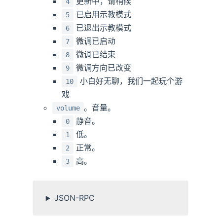
更新中，请稍候
4
已启用示教模式
5
已退出示教模式
6
微调已启动
7
微调已结束
8
微调方向已改变
9
小白好无聊，我们一起玩个游
10
戏
。音量。
volume
静音。
0
低。
1
正常。
2
高。
3
JSON-RPC