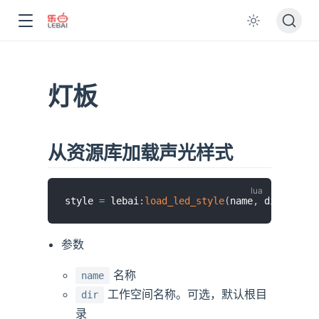
灯板
从资源库加载声光样式
style 
=
 lebai
:
load_led_style
(
name
,
 dir
)
参数
名称
name
工作空间名称。可选，默认根目
dir
录