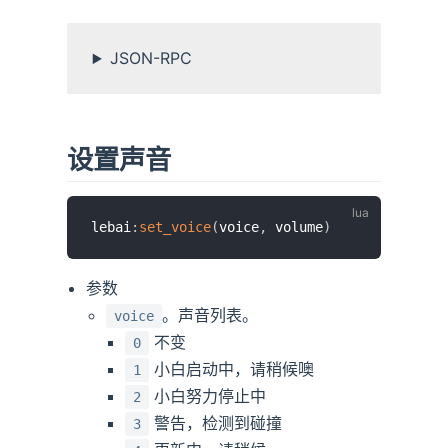
JSON-RPC
设置声音
lebai
:
set_voice
(
voice
,
 volume
)
参数
。声音列表。
voice
不变
0
小白启动中，请稍候噢
1
小白努力停止中
2
警告，检测到碰撞
3