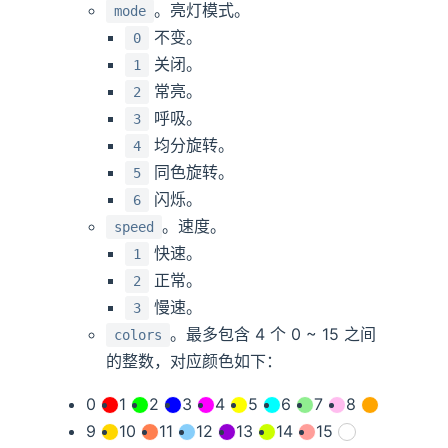
。亮灯模式。
mode
不变。
0
关闭。
1
常亮。
2
呼吸。
3
均分旋转。
4
同色旋转。
5
闪烁。
6
。速度。
speed
快速。
1
正常。
2
慢速。
3
。最多包含 4 个 0 ~ 15 之间
colors
的整数，对应颜色如下：
0
1
2
3
4
5
6
7
8
9
10
11
12
13
14
15